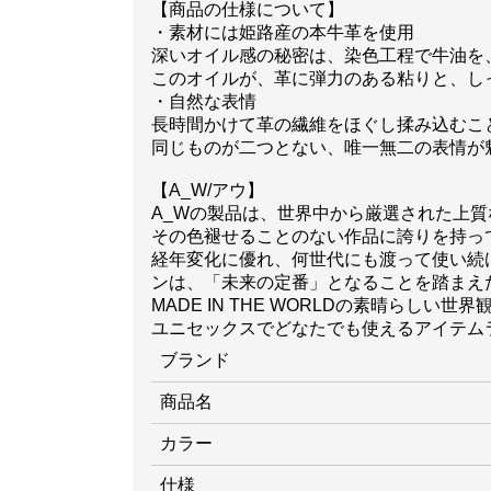
【商品の仕様について】
・素材には姫路産の本牛革を使用
深いオイル感の秘密は、染色工程で牛油を
このオイルが、革に弾力のある粘りと、し
・自然な表情
長時間かけて革の繊維をほぐし揉み込むこ
同じものが二つとない、唯一無二の表情が
【A_W/アウ】
A_Wの製品は、世界中から厳選された上
その色褪せることのない作品に誇りを持っ
経年変化に優れ、何世代にも渡って使い続
ンは、「未来の定番」となることを踏まえ
MADE IN THE WORLDの素晴らしい
ユニセックスでどなたでも使えるアイテム
ブランド
商品名
カラー
仕様