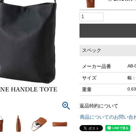
スペック
AB-
メーカー品番
サイズ
幅：
0.6
重量
返品特約について
商品についてのお問い合