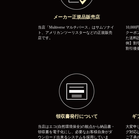
メーカー正規品販売店
当店「Multiverse マルチバース」はサムソナイ
10,0
ト、アメリカンツーリスターなどの正規販売
クーポ
店です。
た送料
例】割引
割引後価
領収書発行について
ギ
当店はエコ(自然環境保全)の観点から納品書・
大変申
領収書を電子化にし、必要なお客様自身がダ
グ対応
ウンロード出来るシステムを採用していま
ご了承