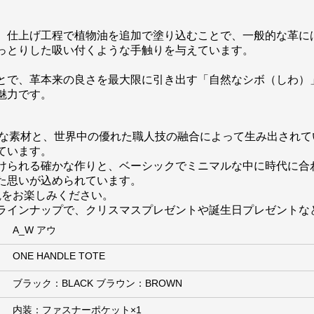
、仕上げ工程で植物油を追加で塗り込むことで、一般的な革に
っとりした吸い付くような手触りを与えています。
とで、革本来の良さを最大限に引き出す「自然なシボ（しわ）
魅力です。
質な素材と、世界中の優れた職人技の融合によって生み出されて
ています。
けられる確かな作りと、ベーシックでミニマルな中に時代に合
た思いが込められています。
世界観をお楽しみください。
ラインナップで、クリスマスプレゼントや誕生日プレゼントな
A_W アウ
ONE HANDLE TOTE
ブラック：BLACK ブラウン：BROWN
内装：ファスナーポケット×1