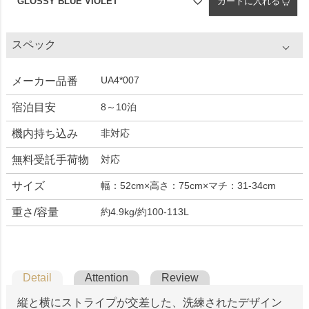
GLOSSY BLUE VIOLET
カートに入れる
スペック
UA4*007
メーカー品番
宿泊目安
8～10泊
機内持ち込み
非対応
無料受託手荷物
対応
サイズ
幅：52cm×高さ：75cm×マチ：31-34cm
重さ/容量
約4.9kg/約100-113L
Detail
Attention
Review
縦と横にストライプが交差した、洗練されたデザイン