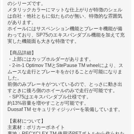
のシリーズです。
メタリックカラーにマットな仕上がりが特徴のシェル
は自社・他社ともに似たものが無い、特徴的な雰囲気
があります。
ホイールにはサスペンション機能とブレーキ機能が備
わっており、SP75のエキスパンダブル機能を加えて充
実した機能面も大きな特徴です。
【商品詳細】
・上部にはカップホルダーがあります。
・2-in-1 Optimov TMとStePause TM wheelにより、ス
ムースな走行とブレーキをかけることが可能になりま
した。
前側のみブレーキがついているので、とっさに動き出
すときに後ろ側のホイールのみで走行が可能です。
・SP75はエキスパンダブル仕様です。
約13%容量を増やすことが可能です。
Duosaf TM セキュリティジッパーを装備しています。
【素材について】
主素材：ポリカーボネイト
裏地：RECYCLEX TM 使用済PETボトルから作られた