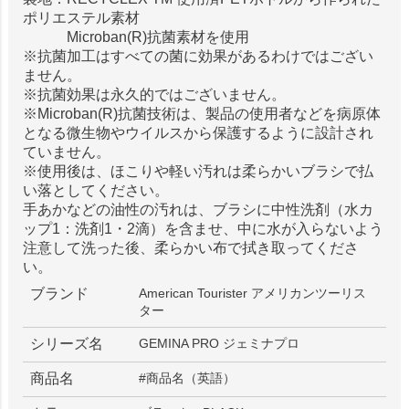
ポリエステル素材
Microban(R)抗菌素材を使用
※抗菌加工はすべての菌に効果があるわけではござい
ません。
※抗菌効果は永久的ではございません。
※Microban(R)抗菌技術は、製品の使用者などを病原体
となる微生物やウイルスから保護するように設計され
ていません。
※使用後は、ほこりや軽い汚れは柔らかいブラシで払
い落としてください。
手あかなどの油性の汚れは、ブラシに中性洗剤（水カ
ップ1：洗剤1・2滴）を含ませ、中に水が入らないよう
注意して洗った後、柔らかい布で拭き取ってくださ
い。
ブランド
American Tourister アメリカンツーリス
ター
シリーズ名
GEMINA PRO ジェミナプロ
商品名
#商品名（英語）