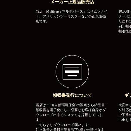
メーカー正規品販売店
当店「Multiverse マルチバース」はサムソナイ
10,0
ト、アメリカンツーリスターなどの正規販売
クーポ
店です。
た送料
例】割引
割引後価
領収書発行について
ギ
当店はエコ(自然環境保全)の観点から納品書・
大変申
領収書を電子化にし、必要なお客様自身がダ
グ対応
ウンロード出来るシステムを採用していま
ご了承
す。
い申し
こちらよりダウンロード願います。
注文番号と登録電話番号下4桁で申請できま