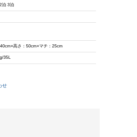
2泊 3泊
40cm×高さ：50cm×マチ：25cm
g/35L
わせ