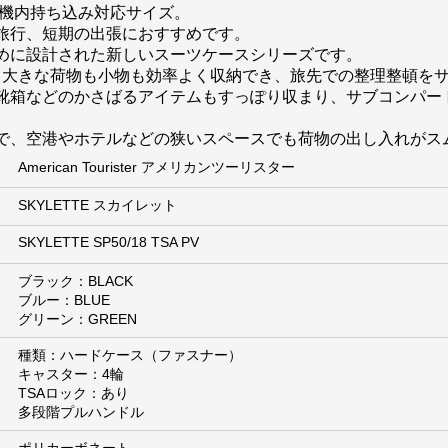
な機内持ち込み対応サイズ。
旅行、短期の出張におすすめです。
めに設計された新しいスーツケースシリーズです。
り、大きな荷物も小物も効率よく収納でき、旅先での整理整頓を
靴箱などのかさばるアイテムもすっぽり収まり、サブコンパー
で、空港やホテルなどの狭いスペースでも荷物の出し入れがス
American Tourister アメリカンツーリスター
SKYLETTE スカイレット
SKYLETTE SP50/18 TSA PV
ブラック：BLACK
ブルー：BLUE
グリーン：GREEN
種類：ハードケース（ファスナー）
キャスター：4輪
TSAロック：あり
多段階プルハンドル