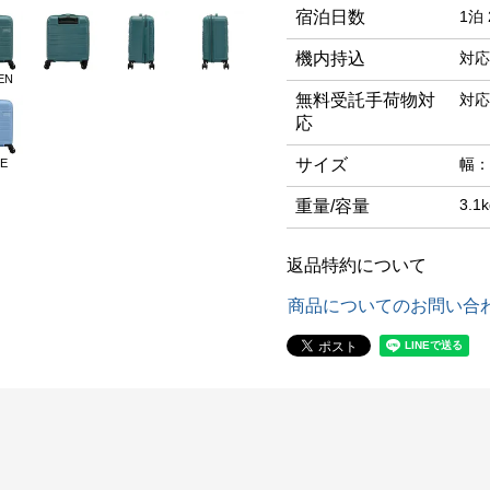
宿泊日数
1泊 
機内持込
対応
EN
無料受託手荷物対
対応
応
サイズ
幅：
E
3.1k
重量/容量
返品特約について
商品についてのお問い合