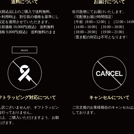
送料について
お届けについて
00円(税込)以上のご購入で送料無料。
佐川急便にてお届けいたします。
ン利用時は、割引前の価格を基準にし
〈宅配便お届け時間指定〉
設定を適用させていただきます。
［午前（8:00～12:00）］［12:00～14:0
前価格 10,000円(税込) 送料無料
［14:00～16:00］［16:00～18:00］
格 9,000円(税込) 送料無料のまま
［18:00～20:00］［19:00～21:00］
〈置き配の対応は不可となります〉
more
フトラッピング対応について
キャンセルについて
し訳ございませんが、ギフトラッピン
ご注文後のお客様都合のキャンセルは
は行っておりません。
しております。
の上、ご購入いただけますよう、お願
上げます。