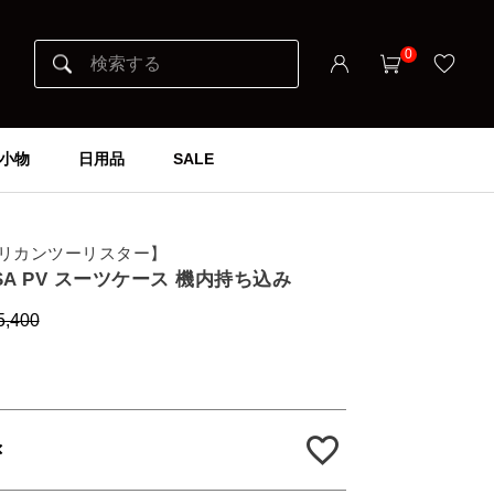
0
小物
日用品
SALE
er アメリカンツーリスター】
8 TSA PV スーツケース 機内持ち込み
5,400
×