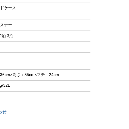
ドケース
スナー
2泊 3泊
36cm×高さ：55cm×マチ：24cm
g/32L
わせ