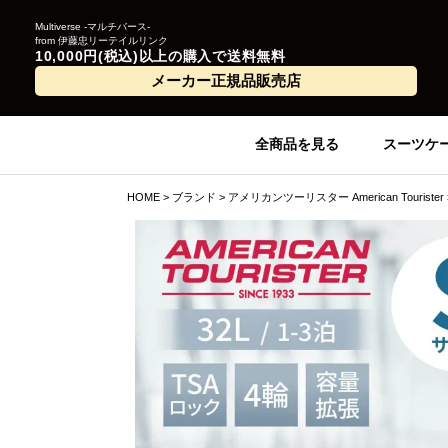
Multiverse -マルチバース-
from 伊藤忠リーテイルリンク
10,000円(税込)以上の購入で送料無料
メーカー正規品販売店
全商品を見る
スーツケ
HOME
ブランド
アメリカンツーリスター American Tourister