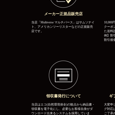
メーカー正規品販売店
当店「Multiverse マルチバース」はサムソナイ
10,0
ト、アメリカンツーリスターなどの正規販売
クーポ
店です。
た送料
例】割引
割引後価
領収書発行について
ギ
当店はエコ(自然環境保全)の観点から納品書・
大変申
領収書を電子化にし、必要なお客様自身がダ
グ対応
ウンロード出来るシステムを採用していま
ご了承