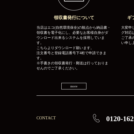
領収書発行について
ギ
当店はエコ(自然環境保全)の観点から納品書・
大変申
領収書を電子化にし、必要なお客様自身がダ
グ対応
ウンロード出来るシステムを採用していま
ご了承
す。
い申し
こちらよりダウンロード願います。
注文番号と登録電話番号下4桁で申請できま
す。
※手書きの領収書発行・郵送は行っておりま
せんのでご了承ください。
more
0120-162
CONTACT