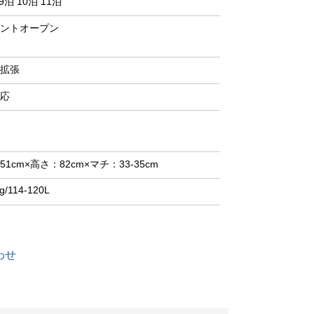
9泊 10泊 11泊
ントオープン
拡張
応
51cm×高さ：82cm×マチ：33-35cm
g/114-120L
わせ