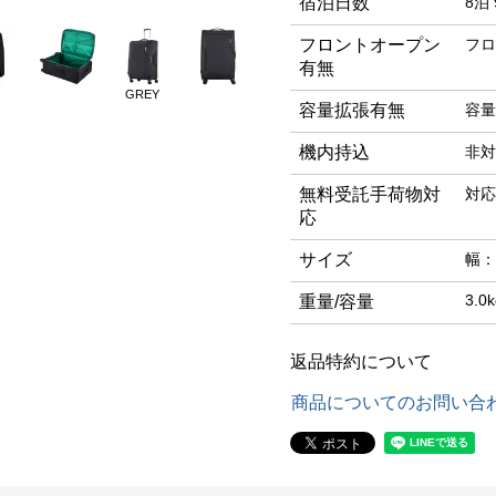
宿泊日数
8泊 
フロントオープン
フロ
有無
GREY
容量拡張有無
容量
機内持込
非対
無料受託手荷物対
対応
応
サイズ
幅：
3.0k
重量/容量
返品特約について
商品についてのお問い合