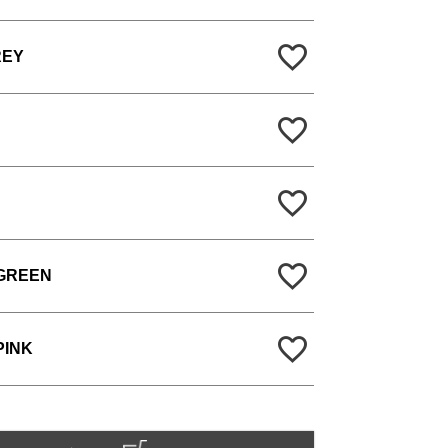
REY
GREEN
PINK