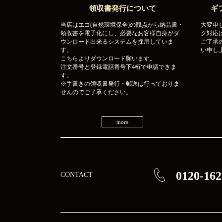
領収書発行について
ギ
当店はエコ(自然環境保全)の観点から納品書・
大変申
領収書を電子化にし、必要なお客様自身がダ
グ対応
ウンロード出来るシステムを採用していま
ご了承
す。
い申し
こちらよりダウンロード願います。
注文番号と登録電話番号下4桁で申請できま
す。
※手書きの領収書発行・郵送は行っておりま
せんのでご了承ください。
more
0120-162
CONTACT