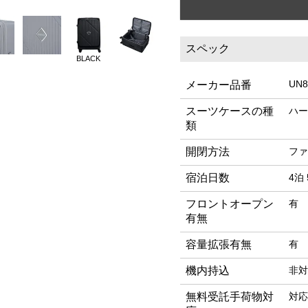
スペック
BLACK
UN8
メーカー品番
スーツケースの種
ハー
類
開閉方法
ファ
宿泊日数
4泊 
フロントオープン
有
有無
容量拡張有無
有
機内持込
非対
無料受託手荷物対
対応