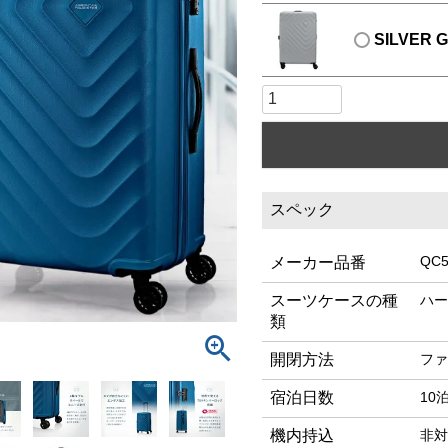
SILVER 
スペック
QC5
メーカー品番
スーツケースの種
ハー
類
開閉方法
ファ
宿泊日数
10
機内持込
非対