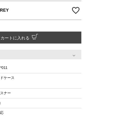
GREY
カートに入れる
*011
ドケース
スナー
泊
応