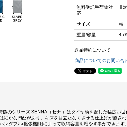
無料受託手荷物対
非対
応
SIC
SILVER
E
GREY
サイズ
幅：
4.7
重量/容量
返品特約について
商品についてのお問い合
徴のシリーズ SENNA（セナ ）はダイヤ柄を配した幅広い
には細かな凹凸があり、キズを目立たなくさせる仕上げが施され
パンダブル(拡張機能)によって収納容量を増やす事ができます