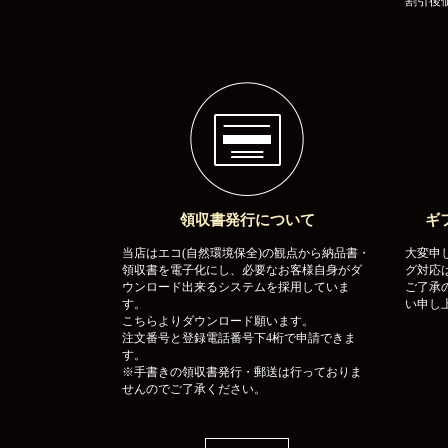
割引後価
領収書発行について
ギ
当店はエコ(自然環境保全)の観点から納品書・
大変申
領収書を電子化にし、必要なお客様自身がダ
グ対応
ウンロード出来るシステムを採用していま
ご了承
す。
い申し
こちらよりダウンロード願います。
注文番号と登録電話番号下4桁で申請できま
す。
※手書きの領収書発行・郵送は行っておりま
せんのでご了承ください。