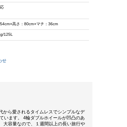
応
54cm×高さ：80cm×マチ：36cm
Kg/125L
わせ
世代から愛されるタイムレスでシンプルなデ
ています。 4輪ダブルホイールが凹凸のあ
。 大容量なので、１週間以上の長い旅行や