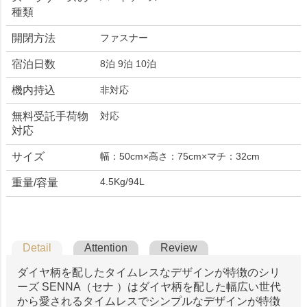
種類
開閉方法
ファスナー
宿泊日数
8泊 9泊 10泊
機内持込
非対応
無料受託手荷物
対応
対応
サイズ
幅：50cm×高さ：75cm×マチ：32cm
4.5Kg/94L
重量/容量
Detail
Attention
Review
ダイヤ柄を配したタイムレスなデザインが特徴のシリ
ーズ SENNA（セナ ）はダイヤ柄を配した幅広い世代
から愛されるタイムレスでシンプルなデザインが特徴