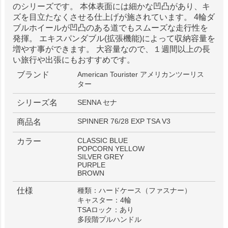
のシリーズです。 本体表面には細かな凹凸があり、キ
ズを目立たなくさせる仕上げが施されています。 4輪ダ
ブルホイールが凹凸のある道でもスムーズな走行性を
発揮。 エキスパンダブル(拡張機能)によって収納容量を
増やす事ができます。 大容量なので、１週間以上の長
い旅行や出張にもおすすめです。
ブランド
American Tourister アメリカンツーリス
ター
シリーズ名
SENNA セナ
SPINNER 76/28 EXP TSA V3
商品名
CLASSIC BLUE
カラー
POPCORN YELLOW
SILVER GREY
PURPLE
BROWN
仕様
種類：ハードケース（ファスナー）
キャスター：4輪
TSAロック：あり
多段階プルハンドル