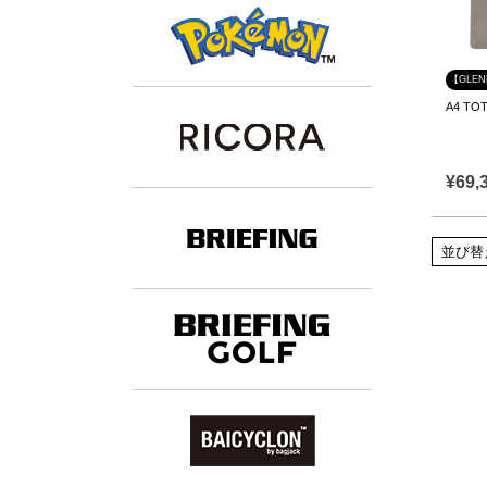
【GLE
A4 T
¥
69,
並び替