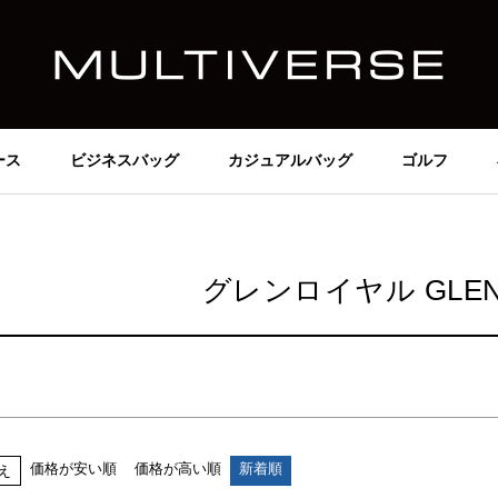
価格
～
在庫なし商品
在庫なし商品を表示しない
ース
ビジネスバッグ
カジュアルバッグ
ゴルフ
商品番号/JANコード
並び順
グレンロイヤル GLEN
新着順
価格が安い順
価格が高い順
検索
価格が安い順
価格が高い順
新着順
え