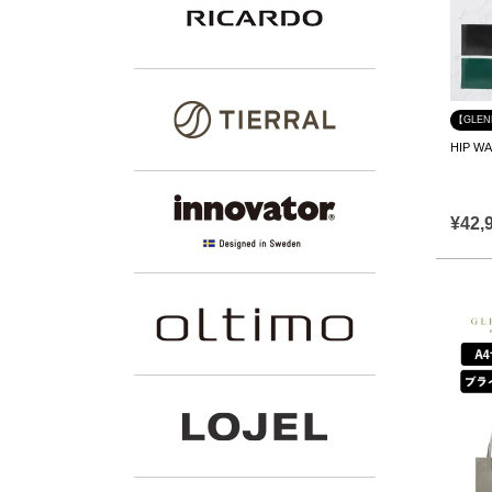
【GLE
HIP W
¥
42,