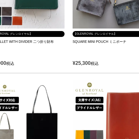
NROYAL グレンロイヤル】
【GLENROYAL グレンロイヤル】
ALLET WITH DIVIDER 二つ折り財布
SQUARE MINI POUCH ミニポーチ
900
¥
25,300
税込
税込