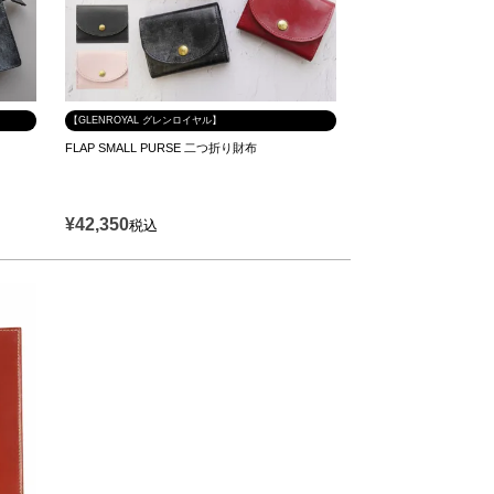
【GLENROYAL グレンロイヤル】
FLAP SMALL PURSE 二つ折り財布
¥
42,350
税込