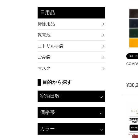
日用品
掃除用品
乾電池
ニトリル手袋
【GLE
ごみ袋
COMPA
マスク
目的から探す
¥
30,
宿泊日数
価格帯
カラー