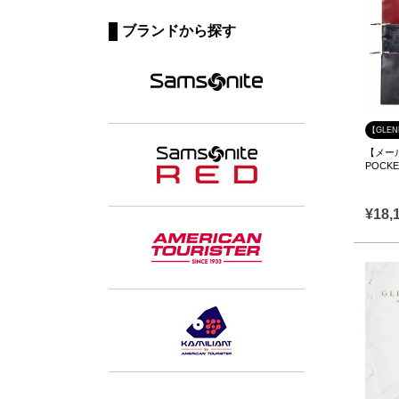
ブランドから探す
【GLE
【メール
POC
¥
18,