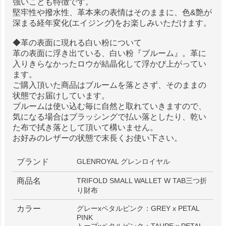
強いことも特徴です。
堅牢性や撥水性、革本来の表情はそのままに、色&艶が
深まる経年変化(エイジング)をお楽しみいただけます。
◆革の表面に現れる白い粉について
革の表面に浮き出ている、白い粉『ブルーム』。革に
入りきらなかったロウが結晶化して浮かび上がってい
ます。
ご購入頂いた商品はブルームを落とさず、そのままの
状態でお届けしています。
ブルームは使い込む毎に自然と取れていきますので、
気になる場合はブラッシングで払い落としたり、乾い
た布で拭き落として頂いて構いません。
お好みのレザーの状態で末長くお使い下さい。
ブランド
GLENROYAL グレンロイヤル
商品名
TRIFOLD SMALL WALLET W TAB三つ折
り財布
カラー
グレーxペタルピンク：GREY x PETAL
PINK