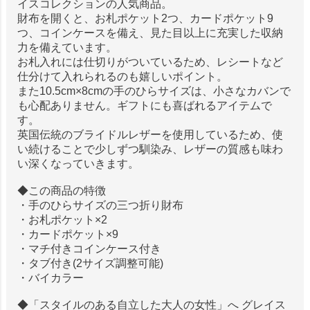
イスコレクションの人気商品。
財布を開くと、お札ポケット2つ、カードポケット9
つ、コインケースを備え、見た目以上に充実した収納
力を備えています。
お札入れには仕切りがついているため、レシートなど
仕分けて入れられるのも嬉しいポイント。
また10.5cm×8cmの手のひらサイズは、小さなカバンで
も心配ありません。ギフトにも喜ばれるアイテムで
す。
英国伝統のブライドルレザーを使用しているため、使
い続けることで少しずつ馴染み、レザーの質感も味わ
い深くなっていきます。
◆この商品の特徴
・手のひらサイズの三つ折り財布
・お札ポケット×2
・カードポケット×9
・マチ付きコインケース付き
・タブ付き(2サイズ調整可能)
・バイカラー
◆「スタイルのある自立した大人の女性」へ グレイス