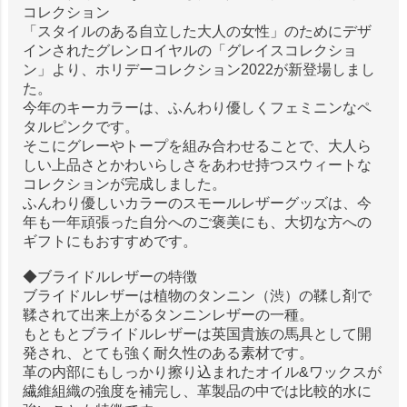
コレクション
「スタイルのある自立した大人の女性」のためにデザ
インされたグレンロイヤルの「グレイスコレクショ
ン」より、ホリデーコレクション2022が新登場しまし
た。
今年のキーカラーは、ふんわり優しくフェミニンなペ
タルピンクです。
そこにグレーやトープを組み合わせることで、大人ら
しい上品さとかわいらしさをあわせ持つスウィートな
コレクションが完成しました。
ふんわり優しいカラーのスモールレザーグッズは、今
年も一年頑張った自分へのご褒美にも、大切な方への
ギフトにもおすすめです。
◆ブライドルレザーの特徴
ブライドルレザーは植物のタンニン（渋）の鞣し剤で
鞣されて出来上がるタンニンレザーの一種。
もともとブライドルレザーは英国貴族の馬具として開
発され、とても強く耐久性のある素材です。
革の内部にもしっかり擦り込まれたオイル&ワックスが
繊維組織の強度を補完し、革製品の中では比較的水に