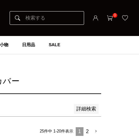
0
小物
日用品
SALE
カバー
詳細検索
25
件中
1
-
20
件表示
1
2