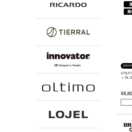
【BRIE
UTIL
ィ DL 
¥
8,8