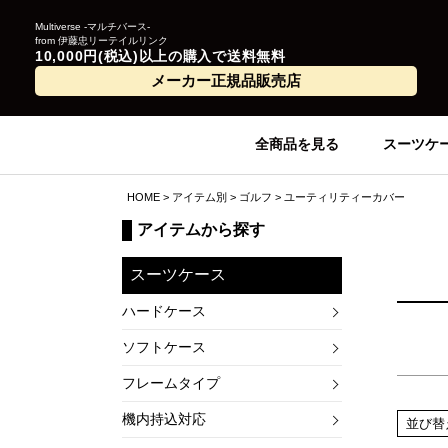
Multiverse -マルチバース-
from 伊藤忠リーテイルリンク
10,000円(税込)以上の購入で送料無料
メーカー正規品販売店
全商品を見る
スーツケ
HOME
アイテム別
ゴルフ
ユーティリティーカバー
アイテムから探す
スーツケース
ハードケース
ソフトケース
フレームタイプ
機内持込対応
並び替