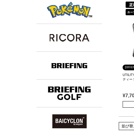
【BRIE
UTIL
ティー S
¥
7,7
並び替