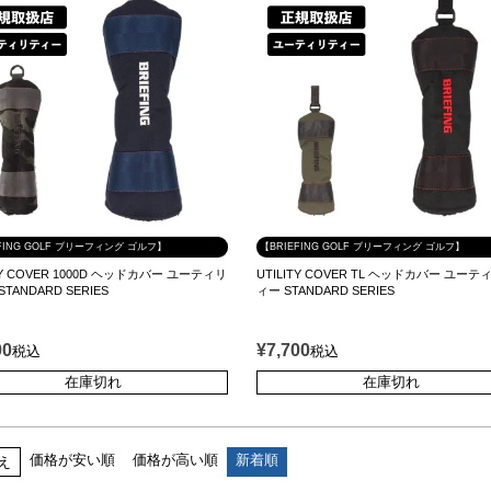
FING GOLF ブリーフィング ゴルフ】
【BRIEFING GOLF ブリーフィング ゴルフ】
ITY COVER 1000D ヘッドカバー ユーティリ
UTILITY COVER TL ヘッドカバー ユーテ
TANDARD SERIES
ィー STANDARD SERIES
00
¥
7,700
税込
税込
在庫切れ
在庫切れ
価格が安い順
価格が高い順
新着順
え