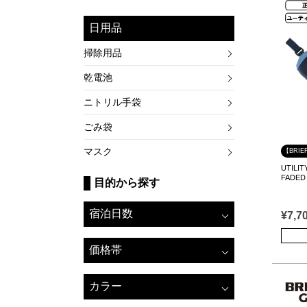
日用品
掃除用品
乾電池
ニトリル手袋
ごみ袋
マスク
【BRIE
UTIL
FADED
目的から探す
宿泊日数
¥
7,7
価格帯
カラー