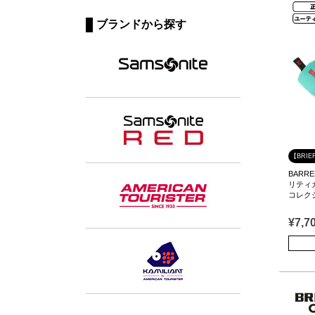
ブランドから探す
【BRI
BARRE
リティカ
コレク
¥
7,7