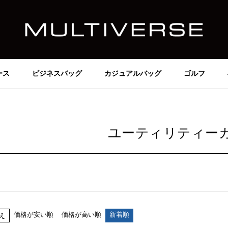
価格
～
在庫なし商品
在庫なし商品を表示しない
ース
ビジネスバッグ
カジュアルバッグ
ゴルフ
商品番号/JANコード
並び順
ユーティリティー
新着順
価格が安い順
価格が高い順
検索
価格が安い順
価格が高い順
新着順
え