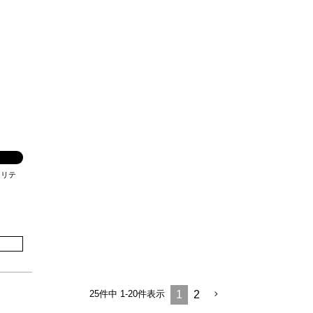
ィリテ
25
件中
1
-
20
件表示
1
2