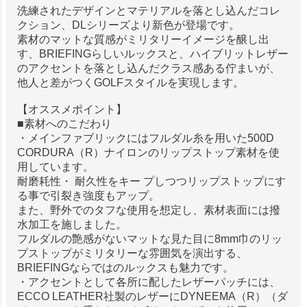
洗練されたデザインとマテリアルを落とし込んだコレ
クション、DLシリーズより新色が登場です。
素材のマットな質感がミリタリーイメージを醸し出
す、BRIEFINGらしいルックスと、ハイブリットレザー
のアクセントを落とし込んだクラス感ある佇まいが、
他人と差がつくGOLFスタイルを実現します。
【オススメポイント】
■素材へのこだわり
・メインファブリックにはフルダル糸を用いた500D
CORDURA（R）ナイロンのリップストップ素材を使
用しています。
耐磨耗性・ 耐久性をキー プしつつリップストップにす
る事で引裂き強度もアップ。
また、野外でのタフな使用を想定し、素材表面には撥
水加工を施しました。
フルダルの艶感がないマットな見た目に8mm巾のリッ
プストップがミリタリーな雰囲気を演出する、
BRIEFINGならではのルックスも魅力です。
・アクセントとして各所に配したレザーパッチには、
ECCO LEATHER社製のレザーにDYNEEMA（R）（ダ