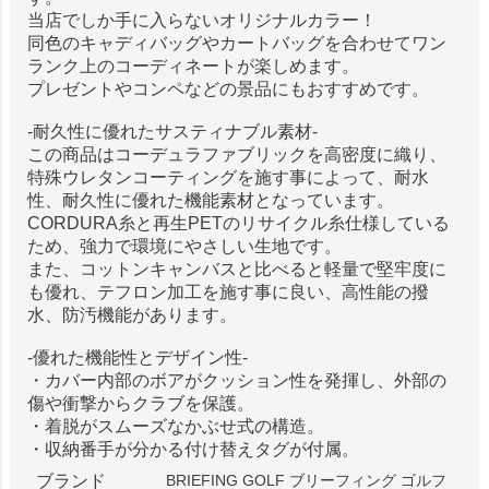
当店でしか手に入らないオリジナルカラー！
同色のキャディバッグやカートバッグを合わせてワン
ランク上のコーディネートが楽しめます。
プレゼントやコンペなどの景品にもおすすめです。
-耐久性に優れたサスティナブル素材-
この商品はコーデュラファブリックを高密度に織り、
特殊ウレタンコーティングを施す事によって、耐水
性、耐久性に優れた機能素材となっています。
CORDURA糸と再生PETのリサイクル糸仕様している
ため、強力で環境にやさしい生地です。
また、コットンキャンバスと比べると軽量で堅牢度に
も優れ、テフロン加工を施す事に良い、高性能の撥
水、防汚機能があります。
-優れた機能性とデザイン性-
・カバー内部のボアがクッション性を発揮し、外部の
傷や衝撃からクラブを保護。
・着脱がスムーズなかぶせ式の構造。
・収納番手が分かる付け替えタグが付属。
ブランド
BRIEFING GOLF ブリーフィング ゴルフ