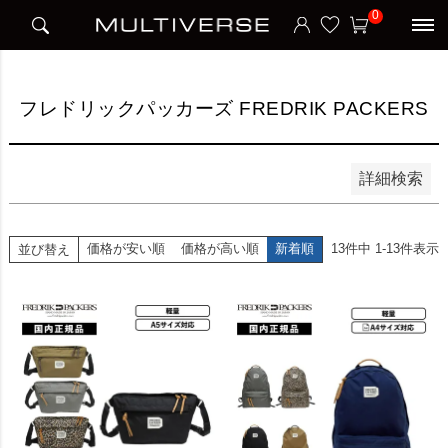
HOME
ブランド
フレドリックパッカーズ FREDRIK PACKERS
0
並び順
新着順
価格が安い順
価格が高い順
フレドリックパッカーズ FREDRIK PACKERS
検索
詳細検索
価格が安い順
価格が高い順
新着順
13
件中
1
-
13
件表示
並び替え