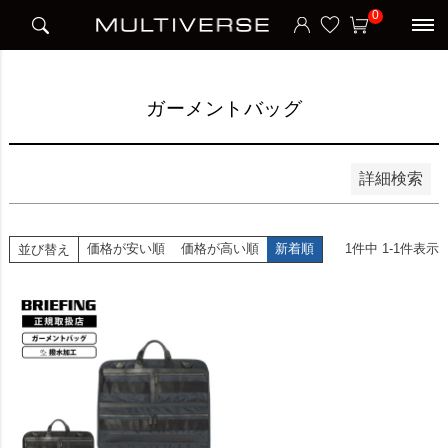
HOME
アイテム別
ビジネスバッグ
ガーメントバッグ
0
並び順
新着順
価格が安い順
価格が高い順
ガーメントバッグ
検索
詳細検索
価格が安い順
価格が高い順
新着順
1
件中
1
-
1
件表示
並び替え