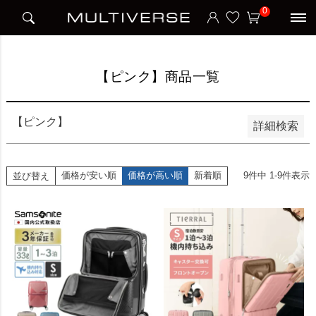
HOME
【ピンク】商品一覧
0
並び順
新着順
価格が安い順
価格が高い順
【ピンク】商品一覧
検索
【ピンク】
詳細検索
価格が安い順
価格が高い順
新着順
9
件中
1
-
9
件表示
並び替え