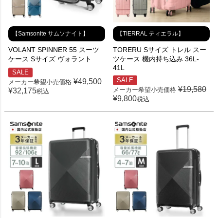
【Samsonite サムソナイト】
【TIERRAL ティエラル】
VOLANT SPINNER 55 スーツ
TORERU Sサイズ トレル スー
ケース Sサイズ ヴォラント
ツケース 機内持ち込み 36L-
41L
SALE
SALE
¥
49,500
メーカー希望小売価格
¥
19,580
メーカー希望小売価格
¥
32,175
税込
¥
9,800
税込