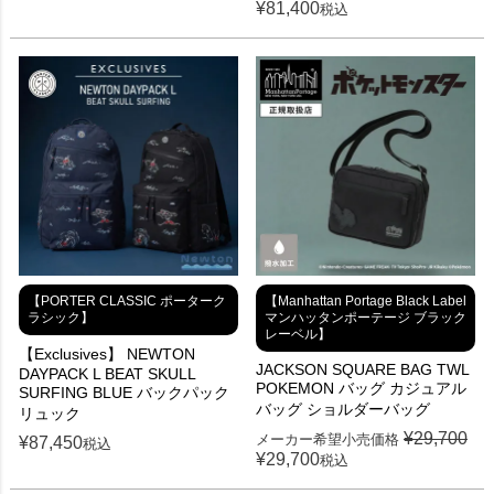
¥
81,400
税込
【PORTER CLASSIC ポーターク
【Manhattan Portage Black Label
ラシック】
マンハッタンポーテージ ブラック
レーベル】
【Exclusives】 NEWTON
JACKSON SQUARE BAG TWL
DAYPACK L BEAT SKULL
POKEMON バッグ カジュアル
SURFING BLUE バックパック
バッグ ショルダーバッグ
リュック
¥
29,700
メーカー希望小売価格
¥
87,450
税込
¥
29,700
税込