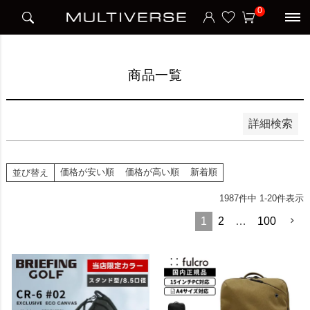
HOME
商品一覧
0
並び順
新着順
価格が安い順
価格が高い順
商品一覧
検索
詳細検索
価格が安い順
価格が高い順
新着順
並び替え
1987
件中
1
-
20
件表示
1
2
…
100