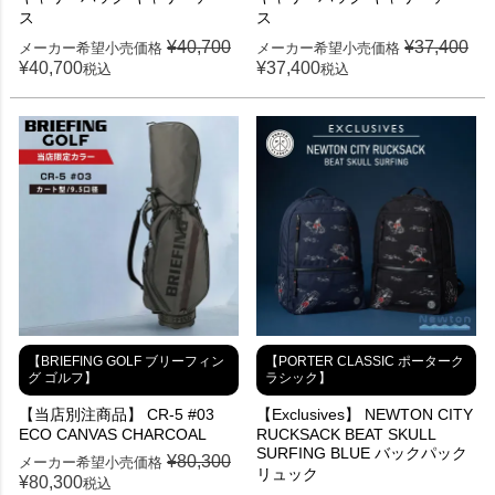
ス
ス
¥
40,700
¥
37,400
メーカー希望小売価格
メーカー希望小売価格
¥
40,700
¥
37,400
税込
税込
【BRIEFING GOLF ブリーフィン
【PORTER CLASSIC ポーターク
グ ゴルフ】
ラシック】
【当店別注商品】 CR-5 #03
【Exclusives】 NEWTON CITY
ECO CANVAS CHARCOAL
RUCKSACK BEAT SKULL
SURFING BLUE バックパック
¥
80,300
メーカー希望小売価格
リュック
¥
80,300
税込