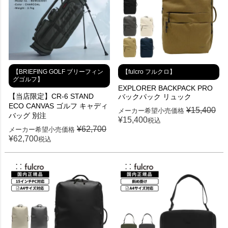
【BRIEFING GOLF ブリーフィン
【fulcro フルクロ】
グゴルフ】
EXPLORER BACKPACK PRO
【当店限定】CR-6 STAND
バックパック リュック
ECO CANVAS ゴルフ キャディ
¥
15,400
メーカー希望小売価格
バッグ 別注
¥
15,400
税込
¥
62,700
メーカー希望小売価格
¥
62,700
税込