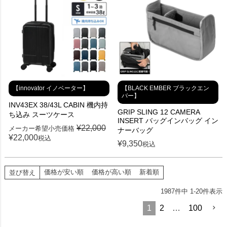
【innovator イノベーター】
【BLACK EMBER ブラックエン
バー】
INV43EX 38/43L CABIN 機内持
GRIP SLING 12 CAMERA
ち込み スーツケース
INSERT バッグインバッグ イン
¥
22,000
メーカー希望小売価格
ナーバッグ
¥
22,000
税込
¥
9,350
税込
価格が安い順
価格が高い順
新着順
並び替え
1987
件中
1
-
20
件表示
1
2
…
100