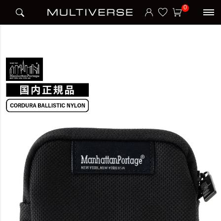
HOME
ブランド
Manhattan Portage Black Label
0
COIN PURSE CORDURA BALLISTIC FABRIC VER.2 小銭入れ ミニ財布