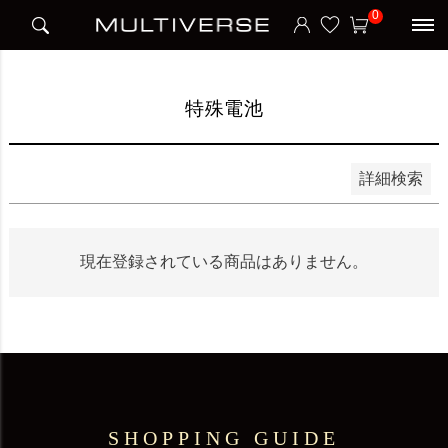
HOME
ブランド
デュラセル DURACELL
特殊電池
0
並び順
新着順
価格が安い順
価格が高い順
特殊電池
検索
詳細検索
現在登録されている商品はありません。
SHOPPING GUIDE