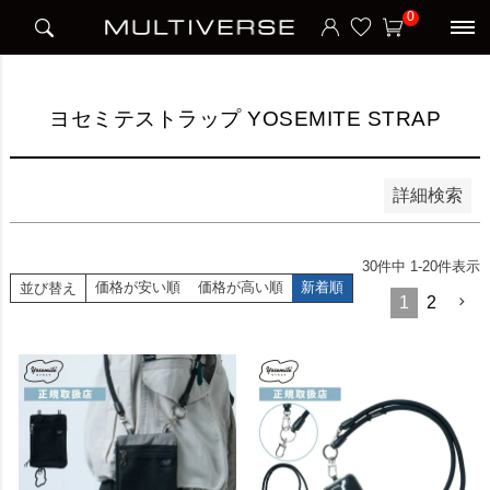
HOME
ブランド
ヨセミテストラップ YOSEMITE STRAP
0
並び順
新着順
価格が安い順
価格が高い順
ヨセミテストラップ YOSEMITE STRAP
検索
詳細検索
30
件中
1
-
20
件表示
価格が安い順
価格が高い順
新着順
並び替え
1
2