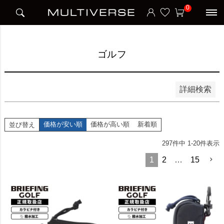
HOME
アイテム別
ゴルフ
0
並び順
新着順
価格が安い順
価格が高い順
ゴルフ
検索
詳細検索
価格が安い順
価格が高い順
新着順
並び替え
297
件中
1
-
20
件表示
1
2
…
15