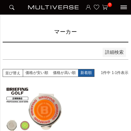
HOME
アイテム別
ゴルフ
マーカー
0
並び順
新着順
価格が安い順
価格が高い順
マーカー
検索
詳細検索
価格が安い順
価格が高い順
新着順
1
件中
1
-
1
件表示
並び替え