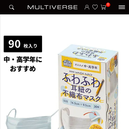
HOME
アイテム別
マスク
不織布マスク
0
ふわふわ耳紐の不織布マスク 学童用 90枚入 (30枚×3箱セット)