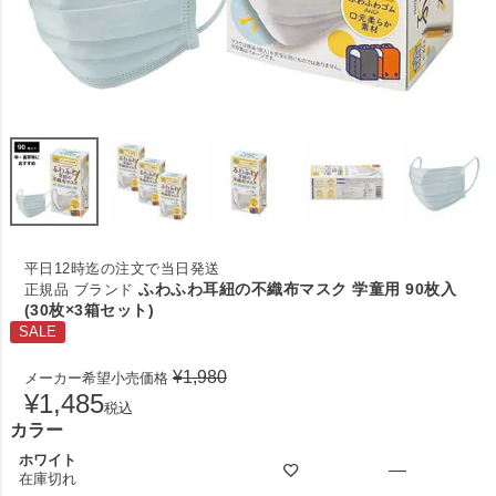
平日12時迄の注文で当日発送
ふわふわ耳紐の不織布マスク 学童用 90枚入
正規品 ブランド
(30枚×3箱セット)
SALE
¥
1,980
メーカー希望小売価格
¥
1,485
税込
カラー
ホワイト
—
在庫切れ