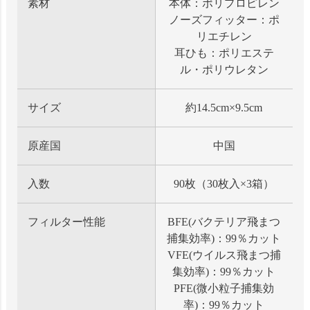
素材
本体：ポリプロピレン
ノーズフィッター：ポ
リエチレン
耳ひも：ポリエステ
ル・ポリウレタン
サイズ
約14.5cm×9.5cm
原産国
中国
入数
90枚（30枚入×3箱）
フィルター性能
BFE(バクテリア飛まつ
捕集効率)：99％カット
VFE(ウイルス飛まつ捕
集効率)：99％カット
PFE(微小粒子捕集効
率)：99％カット