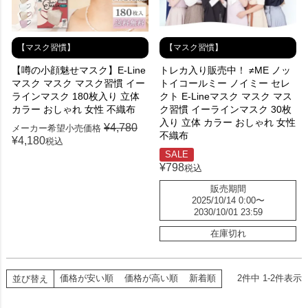
【マスク習慣】
【マスク習慣】
【噂の小顔魅せマスク】E-Line
トレカ入り販売中！ ≠ME ノッ
マスク マスク マスク習慣 イー
トイコールミー ノイミー セレ
ラインマスク 180枚入り 立体
クト E-Lineマスク マスク マス
カラー おしゃれ 女性 不織布
ク習慣 イーラインマスク 30枚
入り 立体 カラー おしゃれ 女性
¥
4,780
メーカー希望小売価格
不織布
¥
4,180
税込
SALE
¥
798
税込
販売期間
2025/10/14 0:00
〜
2030/10/01 23:59
在庫切れ
価格が安い順
価格が高い順
新着順
2
件中
1
-
2
件表示
並び替え