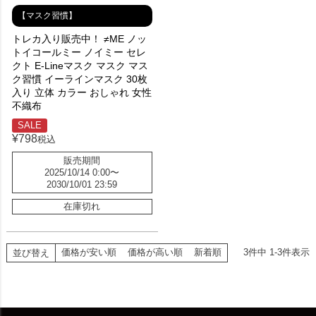
【マスク習慣】
トレカ入り販売中！ ≠ME ノッ
トイコールミー ノイミー セレ
クト E-Lineマスク マスク マス
ク習慣 イーラインマスク 30枚
入り 立体 カラー おしゃれ 女性
不織布
SALE
¥
798
税込
販売期間
2025/10/14 0:00
〜
2030/10/01 23:59
在庫切れ
価格が安い順
価格が高い順
新着順
3
件中
1
-
3
件表示
並び替え