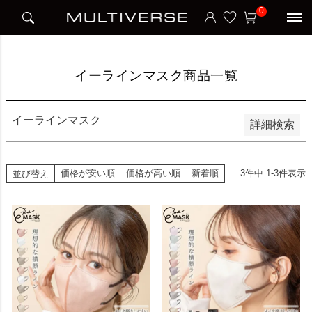
HOME
イーラインマスク商品一覧
0
並び順
新着順
価格が安い順
価格が高い順
イーラインマスク商品一覧
検索
イーラインマスク
詳細検索
価格が安い順
価格が高い順
新着順
3
件中
1
-
3
件表示
並び替え