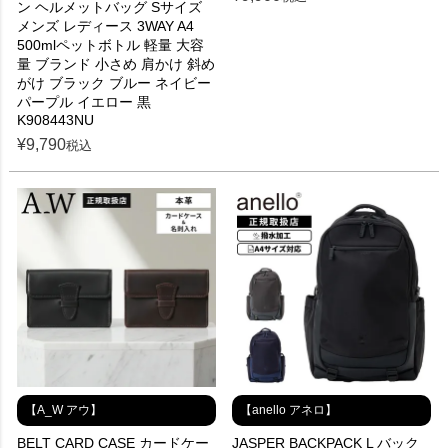
ン ヘルメットバッグ Sサイズ
メンズ レディース 3WAY A4
500mlペットボトル 軽量 大容
量 ブランド 小さめ 肩かけ 斜め
がけ ブラック ブルー ネイビー
パープル イエロー 黒
K908443NU
¥
9,790
税込
【A_W アウ】
【anello アネロ】
BELT CARD CASE カードケー
JASPER BACKPACK L バック