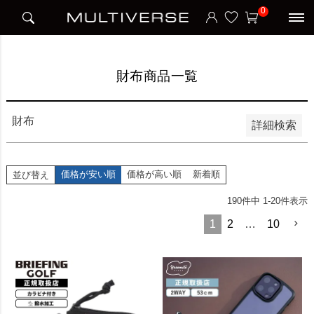
HOME
財布商品一覧
0
並び順
新着順
価格が安い順
価格が高い順
財布商品一覧
検索
財布
詳細検索
価格が安い順
価格が高い順
新着順
並び替え
190
件中
1
-
20
件表示
1
2
…
10