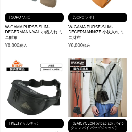
【SOPO ソポ】
【SOPO ソポ】
W-GAMA PURSE-SLIM-
W-GAMA PURSE-SLIM-
DEGERMANN/VAL 小銭入れ ミ
DEGERMANN/ZE 小銭入れ ミ
ニ財布
ニ財布
¥
8,800
¥
8,800
税込
税込
【KELTY ケルティ】
【BAICYCLON by bagjack バイシ
クロン バイ バッグジャック】