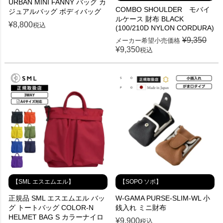
URBAN MINI FANNY バッグ カ
COMBO SHOULDER モバイ
ジュアルバッグ ボディバッグ
ルケース 財布 BLACK
¥
8,800
税込
(100/210D NYLON CORDURA)
¥
9,350
メーカー希望小売価格
¥
9,350
税込
【SML エスエムエル】
【SOPO ソポ】
正規品 SML エスエムエル バッ
W-GAMA PURSE-SLIM-WL 小
グ トートバッグ COLOR-N
銭入れ ミニ財布
HELMET BAG S カラーナイロ
¥
9,900
税込