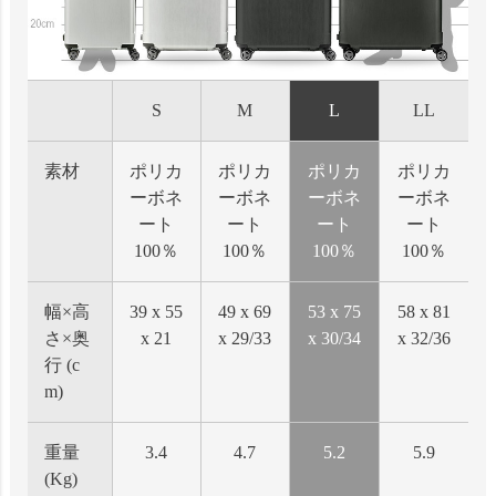
S
M
L
LL
素材
ポリカ
ポリカ
ポリカ
ポリカ
ーボネ
ーボネ
ーボネ
ーボネ
ート
ート
ート
ート
100％
100％
100％
100％
幅×高
39 x 55
49 x 69
53 x 75
58 x 81
さ×奥
x 21
x 29/33
x 30/34
x 32/36
行 (c
m)
重量
3.4
4.7
5.2
5.9
(Kg)