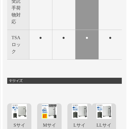
受託
手荷
物対
応
TSA
●
●
●
●
ロッ
ク
Sサイ
Mサイ
Lサイ
LLサイ