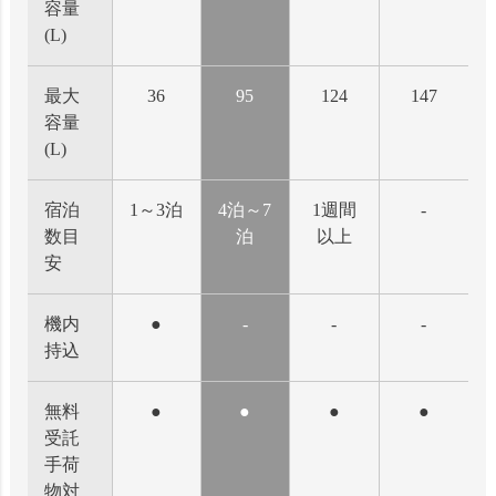
容量
(L)
最大
36
95
124
147
容量
(L)
宿泊
1～3泊
4泊～7
1週間
-
数目
泊
以上
安
機内
●
-
-
-
持込
無料
●
●
●
●
受託
手荷
物対