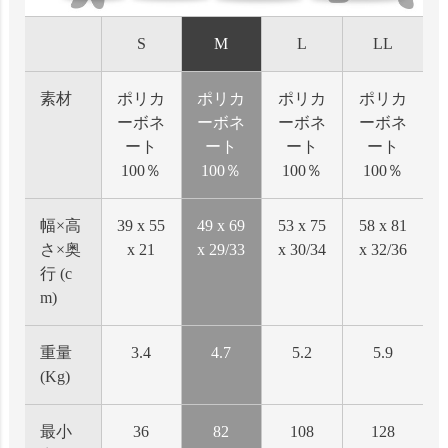
S
M
L
LL
素材
ポリカ
ポリカ
ポリカ
ポリカ
ーボネ
ーボネ
ーボネ
ーボネ
ート
ート
ート
ート
100％
100％
100％
100％
幅×高
39 x 55
49 x 69
53 x 75
58 x 81
さ×奥
x 21
x 29/33
x 30/34
x 32/36
行 (c
m)
重量
3.4
4.7
5.2
5.9
(Kg)
最小
36
82
108
128