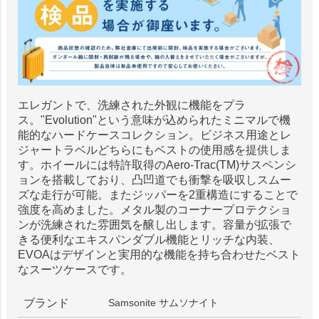
エレガントで、洗練された外観に機能をプラ
ス。"Evolution"という意味が込められたミニマルで機
能的なハードケースコレクション。ビジネス用途とレ
ジャートラベルどちらにもベストの使用感を提供しま
す。ホイールには特許取得のAero-Trac(TM)サスペンシ
ョンを搭載しており、凸凹道でも衝撃を吸収しスムー
ズな走行が可能。またジッパーを2重構造にすることで
強度を高めました。メタル製のコーナープロテクショ
ンが洗練された雰囲気を醸し出します。容量が拡張で
きる便利なエキスパンダブル機能とリッチな内装、
EVOAはデザインと実用的な機能を持ち合わせたベスト
なスーツケースです。
ブランド
Samsonite サムソナイト