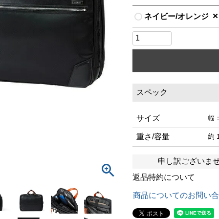
×
ネイビー/オレンジ
スペック
サイズ
幅：
重さ/容量
約 
申し訳ございま
返品特約について
商品についてのお問い