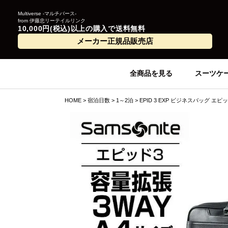
Multiverse -マルチバース-
from 伊藤忠リーテイルリンク
10,000円(税込)以上の購入で送料無料
メーカー正規品販売店
全商品を見る
スーツケ
HOME
宿泊日数
1～2泊
EPID 3 EXP ビジネスバッグ エピッ