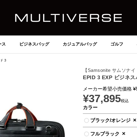
ース
ビジネスバッグ
カジュアルバッグ
ゴルフ
ド 3
【Samsonite サムソナ
EPID 3 EXP ビジネ
メーカー希望小売価格
¥
¥
37,895
税込
カラー
×
ブラック/オレンジ
×
フルブラック