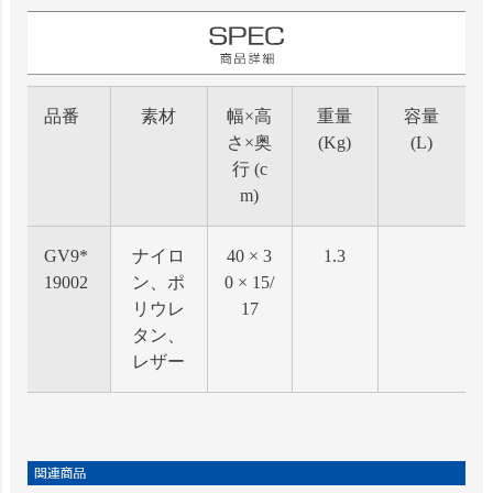
品番
素材
幅×高
重量
容量
さ×奥
(Kg)
(L)
行 (c
m)
GV9*
ナイロ
40 × 3
1.3
19002
ン、ポ
0 × 15/
リウレ
17
タン、
レザー