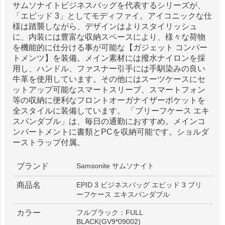
サムソナイトビジネスバッグを代表するシリーズが、
「エピッド 3」としてモディファイ。アイコニックな仕
様は踏襲しながら、デザインはよりスタイリッシュ
に、内装には豊富な収納スペースにより、様々な荷物
を機能的に仕分ける事が可能な【ガジェット コンパー
トメンツ】を装備。メイン素材には撥水ナイロンを採
用し、ハンドル、ファスナー引手には手馴染みの良い
牛革を使用しています。その他にはスーツケースにセ
ットアップ可能なスマートスリーブ、スマートフォン
等の収納に便利なフロントオーガナイザーポケットを
全スタイルに装備しています。 「ブリーフケース エキ
スパンダブル」は、毎日の通勤におすすめ。メインコ
ンパートメントに書類とPCを収納可能です。ショルダ
ーストラップ付属。
ブランド
Samsonite サムソナイト
商品名
EPID 3 ビジネスバッグ エピッド 3 ブリ
ーフケース エキスパンダブル
カラー
フルブラック：FULL
BLACK(GV9*09002)