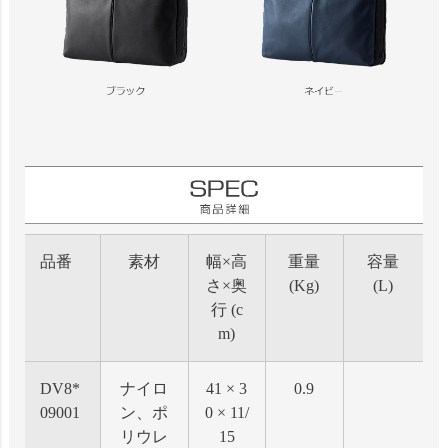
品番
素材
幅×高
重量
容量
さ×奥
(Kg)
(L)
行 (c
m)
DV8*
ナイロ
41 × 3
0.9
09001
ン、ポ
0 × 11/
リウレ
15