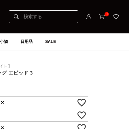
0
小物
日用品
SALE
ナイト】
ッグ エピッド 3
×
×