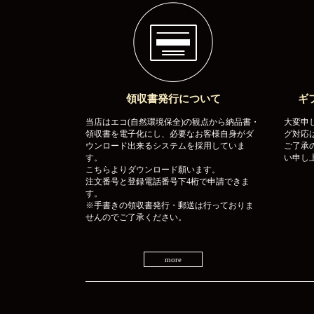
領収書発行について
ギ
当店はエコ(自然環境保全)の観点から納品書・
大変申
領収書を電子化にし、必要なお客様自身がダ
グ対応
ウンロード出来るシステムを採用していま
ご了承
す。
い申し
こちらよりダウンロード願います。
注文番号と登録電話番号下4桁で申請できま
す。
※手書きの領収書発行・郵送は行っておりま
せんのでご了承ください。
more