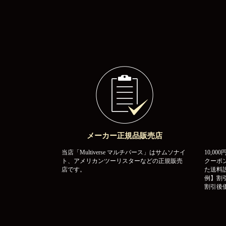
メーカー正規品販売店
当店「Multiverse マルチバース」はサムソナイ
10,0
ト、アメリカンツーリスターなどの正規販売
クーポ
店です。
た送料
例】割引
割引後価