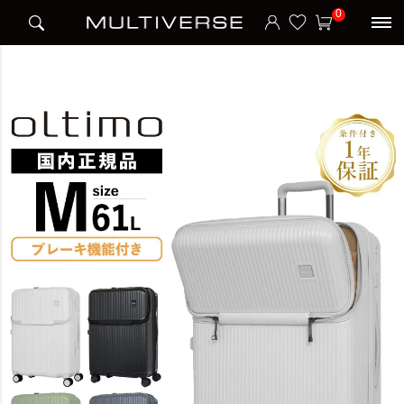
HOME
ブランド
オルティモ oltimo
0
HALF OPEN SUIT CASE M スーツケース Mサイズ ストッパー付き 5~6泊 62L