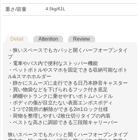
4.5kg/61L
重さ/容量
Detail
Attention
Review
・狭いスペースでもカパッと開くハーフオープンタイ
プ
・電車やバス内で便利なストッパー機能
・ペットボトルやスマホを固定できる収納可能なボト
ル&スマホホルダー
・静かにスムーズに走行できる日乃本静音キャスター
・買い物袋などを下げられるフック付き底足
・網棚やトランクに乗せやすいボトムハンドル
・ボディの傷が目立たない表面エンボスボディ
・1つで2箇所の解除ができる2in1ロック仕様
・荷物を整理しやすい2枚仕切りタイプの内装
・ベストな高さに調節できる三段階キャリーバー
狭いスペースでもカパッと開くハーフオープンタイプ