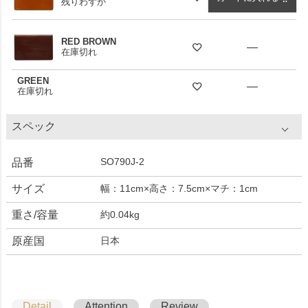
残りわずか
RED BROWN
—
在庫切れ
GREEN
—
在庫切れ
スペック
SO790J-2
品番
サイズ
幅：11cm×高さ：7.5cm×マチ：1cm
重さ/容量
約0.04kg
原産国
日本
Detail
Attention
Review