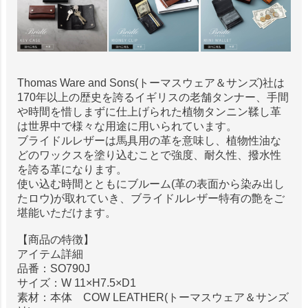
Thomas Ware and Sons(トーマスウェア＆サンズ)社は
170年以上の歴史を誇るイギリスの老舗タンナー、手間
や時間を惜しまずに仕上げられた植物タンニン鞣し革
は世界中で様々な用途に用いられています。
ブライドルレザーは馬具用の革を意味し、植物性油な
どのワックスを塗り込むことで強度、耐久性、撥水性
を誇る革になります。
使い込む時間とともにブルーム(革の表面から染み出し
たロウ)が取れていき、ブライドルレザー特有の艶をご
堪能いただけます。
【商品の特徴】
アイテム詳細
品番：SO790J
サイズ：W 11×H7.5×D1
素材：本体 COW LEATHER(トーマスウェア＆サンズ