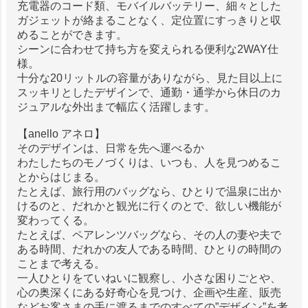
充電器のコード類、モバイルバッテリー、細々とした
ガジェットが絡まることなく、定位置にすっきりと収
めることができます。
シーンに合わせて持ち方を変えられる便利な2WAY仕
様。
十分な20リットルの容量がありながら、見た目以上に
スッキリとしたデザインで、通勤・通学から休日のカ
ジュアルな外出まで幅広く活躍します。
【anello アネロ】
そのデザインは、日常を先へ運べるか
わたしたちのモノづくりは、いつも、人を見つめるこ
とからはじまる。
たとえば、旅行用のバッグなら、ひとりで温泉に出か
けるのと、だれかと観光に行くのとで、欲しい機能が
変わってくる。
たとえば、ペアレンツバッグなら、その人の妻や夫で
ある時間、だれかの友人である時間、ひとりの時間の
ことまで考える。
一人ひとりをていねいに観察し、小さな困りごとや、
心の奥深くにある好奇心を見つけ、企画や生産、販売
などお客さまの手に渡るまでのすべての”デザイン”を考