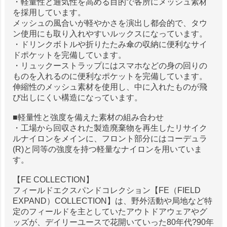
・軽量性と通気性を高める目的で各所にメッシュ素材
を採用しています。
メッシュの風合いが軽やかさを演出し都会的で、タウ
ン使用にも取り入れやすいルックスになっています。
・ドリンクボトルや折りたたみ傘の収納に便利なサイ
ドポケットを完備しています。
・リュックーストラップにはスマホなどの身の回りの
ものを入れるのに便利なポケットを完備しています。
伸縮性のメッシュ素材を使用し、中に入れたものが飛
び出しにくい構造になっています。
■軽量性と強度を備えた素材の組み合わせ
・工場から回収された製造廃棄物を再生したリサイク
ルナイロンをメインに、フロント部分にはコーデュラ
(R)と同等の強度を持つ軽量なナイロンを用いていま
す。
【FE COLLECTION】
フィールドエクスパンドコレクション【FE（FIELD
EXPAND）COLLECTION】は、野外活動や局地など特
定のフィールドを主としていたアウトドアウェアやグ
ッズが、デイリーユースで花開いていった80年代?90年