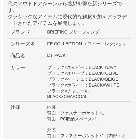
代のアウトドアシーンから着想を得た新シリーズで
す。
クラシックなアイテムに現代的な解釈を加えアップデ
ートされたアイテムを展開します。
ブランド
BRIEFING ブリーフィング
シリーズ名
FE COLLECTION エフイーコレクション
DT PACK
商品名
カラー
ブラック×ネイビー：BLACK×NAVY
ブラック×オリーブ：BLACK×OLIVE
ブラック×ベージュ：BLACK×BEIGE
ブラック×ホワイト：BLACK×WHITE
ブラック×チャコール：
BLACK×CHARCOAL
仕様
内装
背面：ファスナーポケット×1
背面：PC収納スペース×1
外装
前面：ファスナーポケット×1（内部：オ