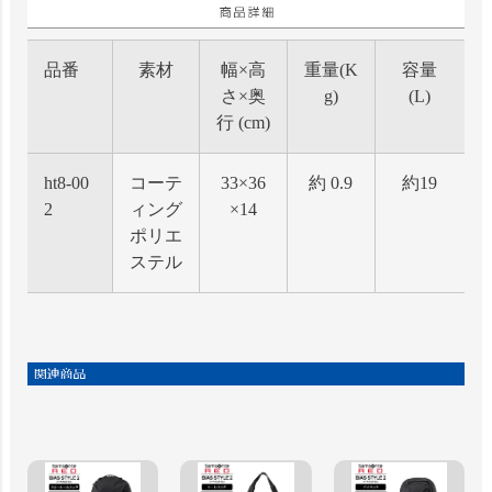
品番
素材
幅×高
重量(K
容量
さ×奥
g)
(L)
行 (cm)
ht8-00
コーテ
33×36
約 0.9
約19
2
ィング
×14
ポリエ
ステル