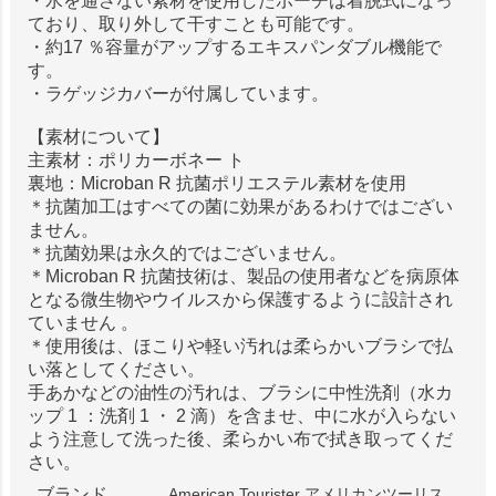
・水を通さない素材を使用したポーチは着脱式になっ
ており、取り外して干すことも可能です。
・約17 ％容量がアップするエキスパンダブル機能で
す。
・ラゲッジカバーが付属しています。
【素材について】
主素材：ポリカーボネー ト
裏地：Microban R 抗菌ポリエステル素材を使用
＊抗菌加工はすべての菌に効果があるわけではござい
ません。
＊抗菌効果は永久的ではございません。
＊Microban R 抗菌技術は、製品の使用者などを病原体
となる微生物やウイルスから保護するように設計され
ていません 。
＊使用後は、ほこりや軽い汚れは柔らかいブラシで払
い落としてください。
手あかなどの油性の汚れは、ブラシに中性洗剤（水カ
ップ 1 ：洗剤 1 ・ 2 滴）を含ませ、中に水が入らない
よう注意して洗った後、柔らかい布で拭き取ってくだ
さい。
ブランド
American Tourister アメリカンツーリス