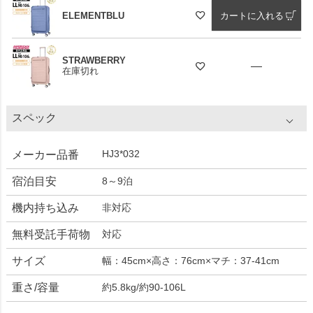
ELEMENTBLU
カートに入れる
STRAWBERRY
—
在庫切れ
スペック
HJ3*032
メーカー品番
宿泊目安
8～9泊
機内持ち込み
非対応
無料受託手荷物
対応
サイズ
幅：45cm×高さ：76cm×マチ：37-41cm
重さ/容量
約5.8kg/約90-106L