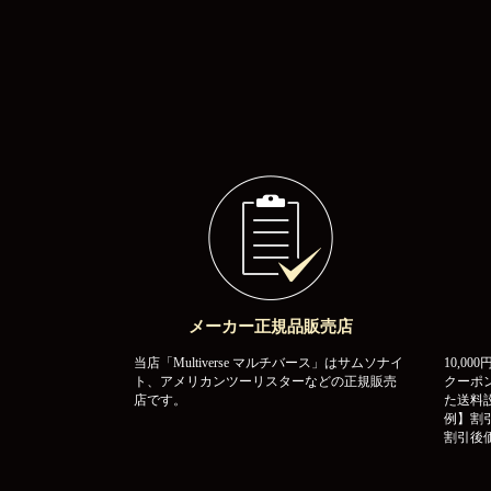
メーカー正規品販売店
当店「Multiverse マルチバース」はサムソナイ
10,0
ト、アメリカンツーリスターなどの正規販売
クーポ
店です。
た送料
例】割引
割引後価