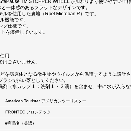
G” にStePause TM STOPPER WHEEL が加わりより使いや
本体と一体感のあるフラットなデザインです。
使用した裏地（Rpet Microban R）です。
ブル機能です。
ング仕様です。
ットを装備しています。
を使用
ではございません。
使用者などを病原体となる微生物やウイルスから保護するように設計
ブラシで払い落としてください。
（水カップ 1 ：洗剤 1 ・ 2 滴）を含ませ、中に水が入
American Tourister アメリカンツーリスター
FRONTEC フロンテック
#商品名（英語）