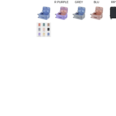
R PURPLE
GREY
BLU
RR