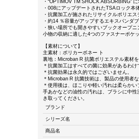
・“OPTIMOV TM SHOCK ABSORBIN
・008にアップデートされたTSAロック
・抗菌加工が施されたリサイクルポリエステルを
・約14 ％容量がアップするエキスパンダ
・狭い場所でも開きやすいブックオープニ
小物の収納に適した4つのファスナーポケ
【素材について】
主素材：ポリカーボネー ト
裏地：Microban R 抗菌ポリエステル素材
＊抗菌加工はすべての菌に効果があるわけ
＊抗菌効果は永久的ではございません。
＊Microban R 抗菌技術は、製品の
＊使用後は、ほこりや軽い汚れは柔らかい
手あかなどの油性の汚れは、ブラシに中性洗剤
き取ってください。
ブランド
シリーズ名
商品名