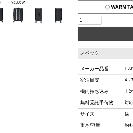
Y
YELLOW
WARM T
スペック
HJ3
メーカー品番
宿泊目安
4～
機内持ち込み
非対
無料受託手荷物
対応
サイズ
幅：
重さ/容量
約4.