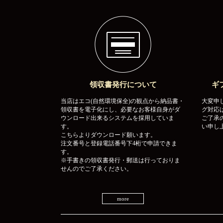
領収書発行について
ギ
当店はエコ(自然環境保全)の観点から納品書・
大変申
領収書を電子化にし、必要なお客様自身がダ
グ対応
ウンロード出来るシステムを採用していま
ご了承
す。
い申し
こちらよりダウンロード願います。
注文番号と登録電話番号下4桁で申請できま
す。
※手書きの領収書発行・郵送は行っておりま
せんのでご了承ください。
more