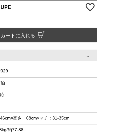
AUPE
カートに入れる
*029
7泊
応
46cm×高さ：68cm×マチ：31-35cm
8kg/約77-88L