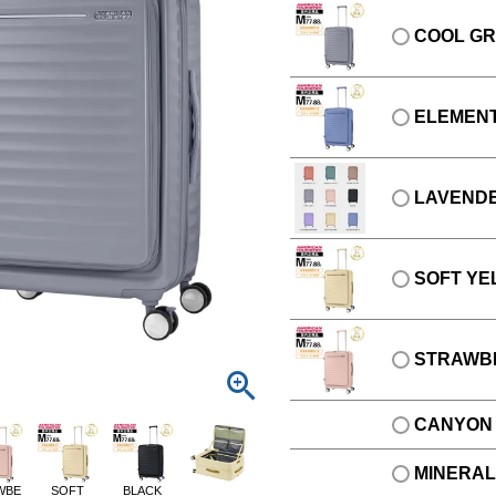
COOL G
ELEMEN
LAVEND
SOFT YE
STRAWB
CANYON
MINERAL
WBE
SOFT
BLACK