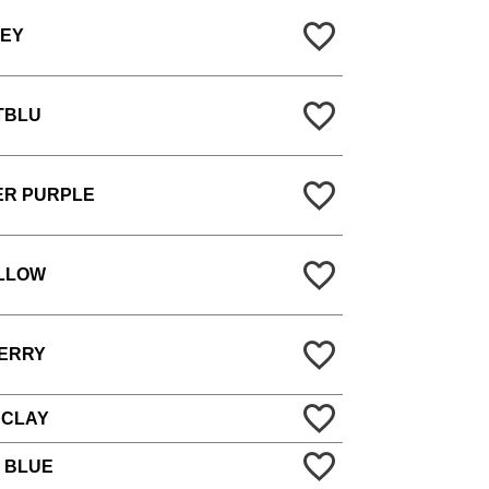
REY
TBLU
ER PURPLE
LLOW
ERRY
 CLAY
 BLUE