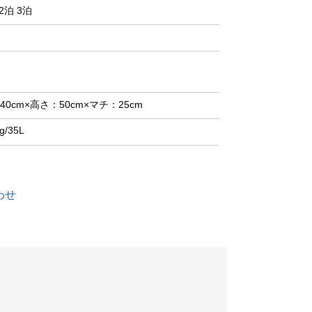
2泊 3泊
40cm×高さ：50cm×マチ：25cm
g/35L
わせ