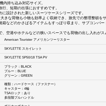
な機内持ち込み対応サイズ。
旅行、短期の出張におすすめです。
めに設計された新しいスーツケースシリーズです。
り、大きな荷物も小物も効率よく収納でき、旅先での整理整頓を
靴箱などのかさばるアイテムもすっぽり収まり、サブコンパー
で、空港やホテルなどの狭いスペースでも荷物の出し入れがス
American Tourister アメリカンツーリスター
SKYLETTE スカイレット
SKYLETTE SP50/18 TSA PV
ブラック：BLACK
ブルー：BLUE
グリーン：GREEN
種類：ハードケース（ファスナー）
キャスター：4輪
TSAロック：あり
多段階プルハンドル