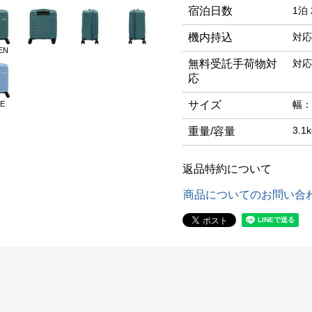
宿泊日数
1泊 
機内持込
対応
EN
無料受託手荷物対
対応
応
サイズ
幅：
E
3.1k
重量/容量
返品特約について
商品についてのお問い合