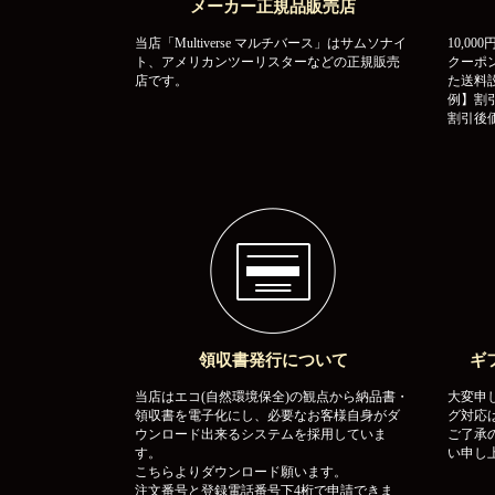
メーカー正規品販売店
当店「Multiverse マルチバース」はサムソナイ
10,0
ト、アメリカンツーリスターなどの正規販売
クーポ
店です。
た送料
例】割引
割引後価
領収書発行について
ギ
当店はエコ(自然環境保全)の観点から納品書・
大変申
領収書を電子化にし、必要なお客様自身がダ
グ対応
ウンロード出来るシステムを採用していま
ご了承
す。
い申し
こちらよりダウンロード願います。
注文番号と登録電話番号下4桁で申請できま