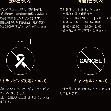
送料について
お届けについて
00円(税込)以上のご購入で送料無料。
佐川急便にてお届けいたします。
ン利用時は、割引前の価格を基準にし
〈宅配便お届け時間指定〉
設定を適用させていただきます。
［午前（8:00～12:00）］［12:00～14:0
前価格 10,000円(税込) 送料無料
［14:00～16:00］［16:00～18:00］
格 9,000円(税込) 送料無料のまま
［18:00～20:00］［19:00～21:00］
〈置き配の対応は不可となります〉
more
フトラッピング対応について
キャンセルについて
し訳ございませんが、ギフトラッピン
ご注文後のお客様都合のキャンセルは
は行っておりません。
しております。
の上、ご購入いただけますよう、お願
上げます。