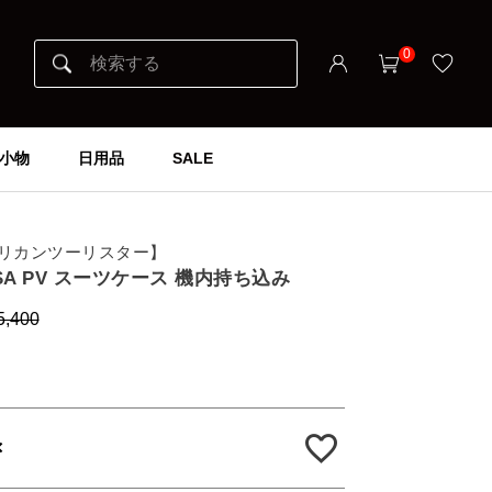
0
小物
日用品
SALE
er アメリカンツーリスター】
8 TSA PV スーツケース 機内持ち込み
5,400
×