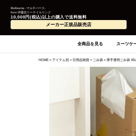
Multiverse -マルチバース-
from 伊藤忠リーテイルリンク
10,000円(税込)以上の購入で送料無料
メーカー正規品販売店
全商品を見る
スーツケ
HOME
アイテム別
日用品雑貨
ごみ袋
厚手透明ごみ袋 45L