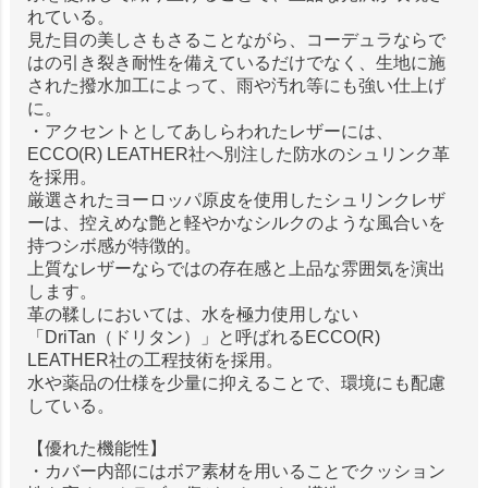
れている。
見た目の美しさもさることながら、コーデュラならで
はの引き裂き耐性を備えているだけでなく、生地に施
された撥水加工によって、雨や汚れ等にも強い仕上げ
に。
・アクセントとしてあしらわれたレザーには、
ECCO(R) LEATHER社へ別注した防水のシュリンク革
を採用。
厳選されたヨーロッパ原皮を使用したシュリンクレザ
ーは、控えめな艶と軽やかなシルクのような風合いを
持つシボ感が特徴的。
上質なレザーならではの存在感と上品な雰囲気を演出
します。
革の鞣しにおいては、水を極力使用しない
「DriTan（ドリタン）」と呼ばれるECCO(R)
LEATHER社の工程技術を採用。
水や薬品の仕様を少量に抑えることで、環境にも配慮
している。
【優れた機能性】
・カバー内部にはボア素材を用いることでクッション