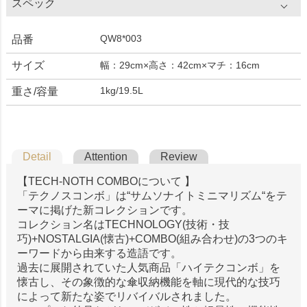
スペック
QW8*003
品番
サイズ
幅：29cm×高さ：42cm×マチ：16cm
1kg/19.5L
重さ/容量
Detail
Attention
Review
【TECH-NOTH COMBOについて 】
「テクノスコンボ」は“サムソナイトミニマリズム“をテ
ーマに掲げた新コレクションです。
コレクション名はTECHNOLOGY(技術・技
巧)+NOSTALGIA(懐古)+COMBO(組み合わせ)の3つのキ
ーワードから由来する造語です。
過去に展開されていた人気商品「ハイテクコンボ」を
懐古し、その象徴的な傘収納機能を軸に現代的な技巧
によって新たな姿でリバイバルされました。