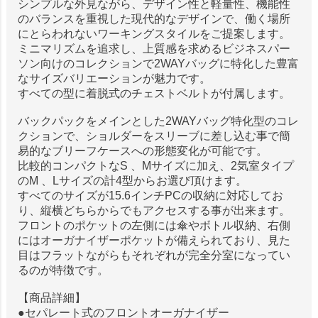
シンプルな外見ながら、デザイン性と軽量性、機能性
のバランスを重視した現代的なデザインで、働く場所
にとらわれないワーキングスタイルをご提案します。
ミニマリズムを追求し、上質感を求めるビジネスパー
ソン向けのコレクションで2WAYバッグに特化した豊富
なサイズバリエーションが魅力です。
すべての型に着脱式のチェストベルトが付属します。
バックパックをメインとした2WAYバッグ特化型のコレ
クションで、ショルダーをスリーブに差し込む事で簡
易的なブリーフケースへの形態変化が可能です。
比較的コンパクトなS 、Mサイズに加え、2気室タイプ
のM 、Lサイズの計4型からお選び頂けます。
すべてのサイズが15.6インチPCの収納に対応してお
り、縦横どちらからでもアクセスする事が出来ます。
フロントのポケットの左側には傘やボトル収納、右側
にはオーガナイザーポケットが備えられており、見た
目はフラットながらもそれぞれが完全分室になってい
るのが特徴です。
【商品詳細】
●セパレート式のフロントオーガナイザー