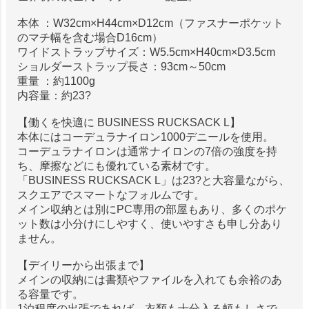
本体 ：W32cm×H44cm×D12cm（ファスナーポケット
のマチ幅を含む場合D16cm）
ワイドストラップサイズ：W5.5cm×H40cm×D3.5cm
ショルダーストラップ長さ：93cm～50cm
重量 ：約1100g
内容量：約23?
【働くを快適に BUSINESS RUCKSACK L】
本体にはコーデュラナイロン1000デニールを使用。
コーデュラナイロンは通常ナイロンの7倍の強度を持
ち、摩擦などにも優れている素材です。
「BUSINESS RUCKSACK L」は23?と大容量ながら、
スクエアでスマートなフォルムです。
メイン収納とは別にPC専用の部屋もあり、多くのポケ
ット数は小分けにしやすく、使いやすさも申し分あり
ません。
【デイリーから出張まで】
メインの収納には書類やファイルを入れても余裕のあ
る容量です。
1泊程度の出張であれば、衣類も十分入る頼もしさで