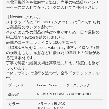
※電子機器等を収納する際は、専用の衝撃吸収インナ
ーケースに入れてからバッグに入れてご使用下さい。
【Newtonについて】
ストラップ内の「muatsu（ムアツ）」は日本で作られ
る高品質のウレタン製です。
そのたまご型の凹凸の特徴を生かすため、日本屈指の
鞄工場でNewtonを縫製しました。
表地のコーデュラナイロン1000デニール
（CODURA(R) Classic Fabric）は通常ナイロンの7倍
の強度をもち、摩擦などに優れた50年以上の信頼があ
る定番素材です。
丁寧で綿密な縫製技術は高級感に加え、強度にも繋が
っています。
本体デザインは流行を追わず、全型「クラシック」で
す。
ブランド
Porter Classic ポータークラシック
NEWTON BUSINESS RUCKSACK L
商品名
カラー
ブラック：BLACK
ネイビー：NAVY