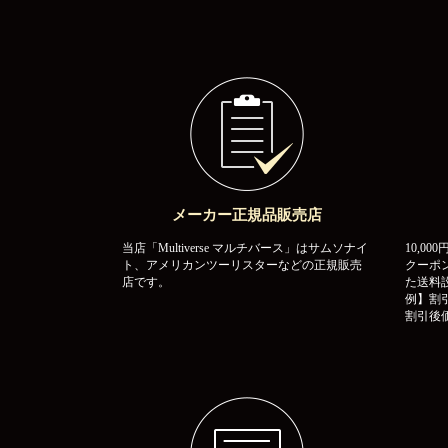
メーカー正規品販売店
当店「Multiverse マルチバース」はサムソナイ
10,0
ト、アメリカンツーリスターなどの正規販売
クーポ
店です。
た送料
例】割引
割引後価