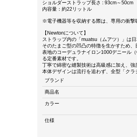
ショルダーストラップ長さ : 93cm～50cm
内容量：約22リットル
※電子機器等を収納する際は、専用の衝撃
【Newtonについて】
ストラップ内の「muatsu（ムアツ）」
そのたまご型の凹凸の特徴を生かすため、日
表地のコーデュラナイロン1000デニール（CO
る定番素材です。
丁寧で綿密な縫製技術は高級感に加え、強
本体デザインは流行を追わず、全型「クラ
ブランド
商品名
カラー
仕様