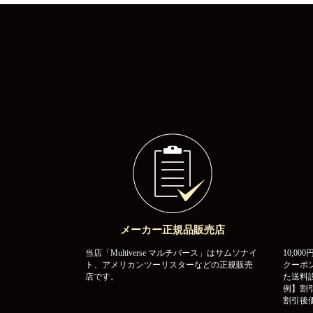
メーカー正規品販売店
当店「Multiverse マルチバース」はサムソナイ
10,0
ト、アメリカンツーリスターなどの正規販売
クーポ
店です。
た送料
例】割引
割引後価