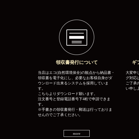
領収書発行について
ギ
当店はエコ(自然環境保全)の観点から納品書・
大変申
領収書を電子化にし、必要なお客様自身がダ
グ対応
ウンロード出来るシステムを採用していま
ご了承
す。
い申し
こちらよりダウンロード願います。
注文番号と登録電話番号下4桁で申請できま
す。
※手書きの領収書発行・郵送は行っておりま
せんのでご了承ください。
more