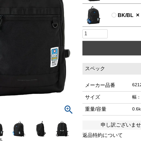
×
BK/BL
スペック
621
メーカー品番
サイズ
幅：
重量/容量
0.6
申し訳ございませ
返品特約について
BL