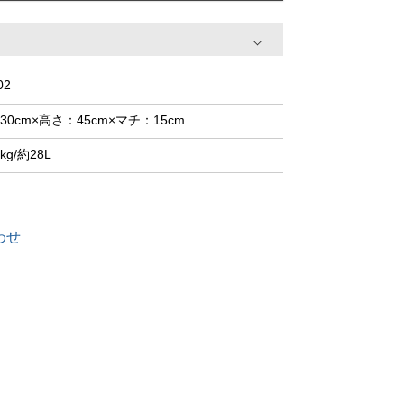
02
30cm×高さ：45cm×マチ：15cm
6kg/約28L
わせ