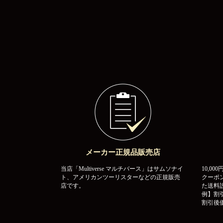
メーカー正規品販売店
当店「Multiverse マルチバース」はサムソナイ
10,0
ト、アメリカンツーリスターなどの正規販売
クーポ
店です。
た送料
例】割引
割引後価