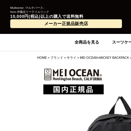
Multiverse -マルチバース-
from 伊藤忠リーテイルリンク
10,000円(税込)以上の購入で送料無料
メーカー正規品販売店
全商品を見る
スーツケ
HOME
ブランド
サライ
MEI OCEAN×MICKEY BACKP