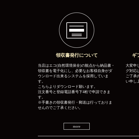
領収書発行について
ギ
当店はエコ(自然環境保全)の観点から納品書・
大変申
領収書を電子化にし、必要なお客様自身がダ
グ対応
ウンロード出来るシステムを採用していま
ご了承
す。
い申し
こちらよりダウンロード願います。
注文番号と登録電話番号下4桁で申請できま
す。
※手書きの領収書発行・郵送は行っておりま
せんのでご了承ください。
more