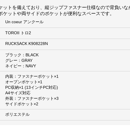
ト
ケットを備えており、縦ジップファスナー仕様なので背負いな
ポケットや両サイドのポケットが便利なスペースです。
Un coeur アンクール
TOROII トロ2
RUCKSACK K908228N
ブラック：BLACK
グレー：GRAY
ネイビー：NAVY
内装：ファスナーポケット×1
オープンポケット×1
PC収納×1 (13インチPC対応)
A4サイズ対応
外装：ファスナーポケット×3
サイドポケット×2
ポリエステル