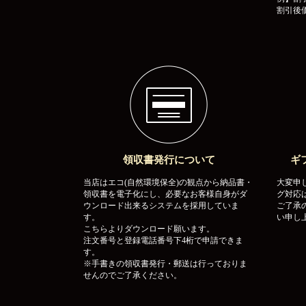
割引後価
領収書発行について
ギ
当店はエコ(自然環境保全)の観点から納品書・
大変申
領収書を電子化にし、必要なお客様自身がダ
グ対応
ウンロード出来るシステムを採用していま
ご了承
す。
い申し
こちらよりダウンロード願います。
注文番号と登録電話番号下4桁で申請できま
す。
※手書きの領収書発行・郵送は行っておりま
せんのでご了承ください。