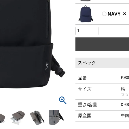
×
NAVY
スペック
K90
品番
サイズ
幅：
ラッ
重さ/容量
0.6
原産国
中国