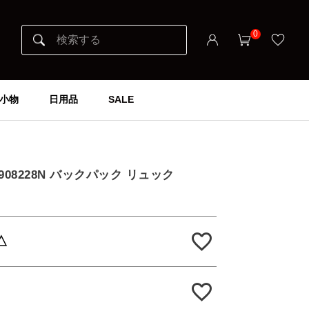
0
小物
日用品
SALE
 K908228N バックパック リュック
△