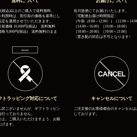
送料について
お届けについて
00円(税込)以上のご購入で送料無料。
佐川急便にてお届けいたします。
ン利用時は、割引前の価格を基準にし
〈宅配便お届け時間指定〉
設定を適用させていただきます。
［午前（8:00～12:00）］［12:00～14:0
前価格 10,000円(税込) 送料無料
［14:00～16:00］［16:00～18:00］
格 9,000円(税込) 送料無料のまま
［18:00～20:00］［19:00～21:00］
〈置き配の対応は不可となります〉
more
フトラッピング対応について
キャンセルについて
し訳ございませんが、ギフトラッピン
ご注文後のお客様都合のキャンセルは
は行っておりません。
しております。
の上、ご購入いただけますよう、お願
上げます。