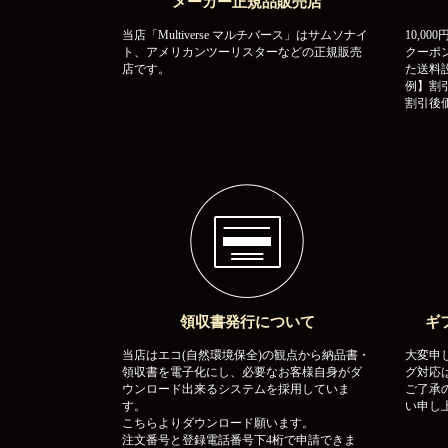
メーカー正規品販売店
当店「Multiverse マルチバース」はサムソナイ
10,0
ト、アメリカンツーリスターなどの正規販売
クーポ
店です。
た送料
例】割引
割引後価
領収書発行について
ギ
当店はエコ(自然環境保全)の観点から納品書・
大変申
領収書を電子化にし、必要なお客様自身がダ
グ対応
ウンロード出来るシステムを採用していま
ご了承
す。
い申し
こちらよりダウンロード願います。
注文番号と登録電話番号下4桁で申請できま